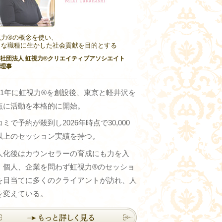
力®︎の概念を使い、
々な職種に生かした社会貢献を目的とする
社団法人 虹視力®︎クリエイティブアソシエイト
理事
011年に虹視力®︎を創設後、東京と軽井沢を
点に活動を本格的に開始。
ミで予約が殺到し2026年時点で30,000
以上のセッション実績を持つ。
人化後はカウンセラーの育成にも力を入
、個人、企業を問わず虹視力®のセッショ
を目当てに多くのクライアントが訪れ、人
を変えている。