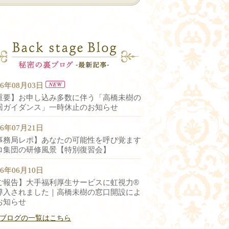
26年08月03日
重要】お申し込み多数に伴う「高橋未樹の
回ガイダンス」一時休止のお知らせ
26年07月21日
事務局レポ】あなたの可能性を呼び覚ます
ロ集団の研修風景【特別復習会】
26年06月10日
ご報告】大手福利厚生サービスに虹視力®︎
導入されました｜高橋未樹の窓口開設によ
お知らせ
ブログの一覧はこちら