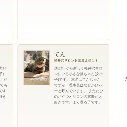
てん
軽井沢サロンお出迎え担当？
大好
2023年から新しく軽井沢サロ
子）
ンにいる小さな猫ちゃん(女の
は、ぜ
子)です。 本名はてんちゃん
とても
ですが、理事長はなぜかぴゃ
です
ーと呼んでいます。 またたび
好き
のおやつとサロンの窓際が大
好きです。よく喋る子です。