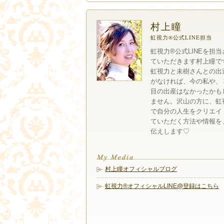
村上瞳
虹視力®︎公式LINE担当
虹視力®︎公式LINEを担
ていただきます村上瞳で
虹視力と未樹さんとの出
がなければ、今の私や、
目の出産はなかったかも
ません。沢山の方に、虹
で自分の人生をクリエイ
ていただく方法や情報を
伝えします♡
村上瞳オフィシャルブログ
虹視力®︎オフィシャルLINE@登録はこちら