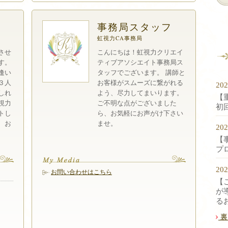
事務局スタッフ
虹視力CA事務局
当させ
こんにちは！虹視力クリエイ
す。
ティブアソシエイト事務局ス
逢い
タッフでございます。 講師と
３人
お客様がスムーズに繋がれる
20
しれ
よう、尽力してまいります。
【
視力
ご不明な点がございました
初
トし
ら、お気軽にお声がけ下さい
、お
ませ。
20
【
プ
20
お問い合わせはこちら
【
が
る
裏