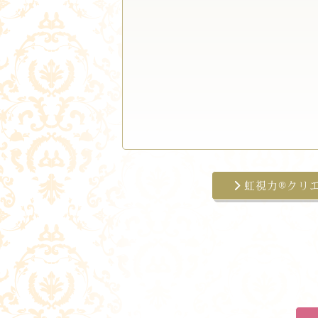
虹視力®クリ