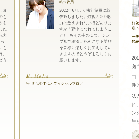
執行役員
しま
2022年6月より執行役員に就
のも
任致しました。虹視力®の魅
かも
力は数えきれないほどありま
虹視
様
った
すが「夢中になれてしまうこ
視力
と♪」もその中の１つ。シン
一般
なっ
プルで奥深いためになる学び
代表
にも
を皆様に楽しくお伝えしてい
う、
きますのでどうぞよろしくお
2
どう
願いします。
拠
。
口コ
佐々木佳代オフィシャルブログ
件
法
れ
ン
生