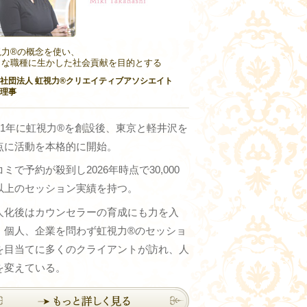
力®︎の概念を使い、
々な職種に生かした社会貢献を目的とする
社団法人 虹視力®︎クリエイティブアソシエイト
理事
011年に虹視力®︎を創設後、東京と軽井沢を
点に活動を本格的に開始。
ミで予約が殺到し2026年時点で30,000
以上のセッション実績を持つ。
人化後はカウンセラーの育成にも力を入
、個人、企業を問わず虹視力®のセッショ
を目当てに多くのクライアントが訪れ、人
を変えている。