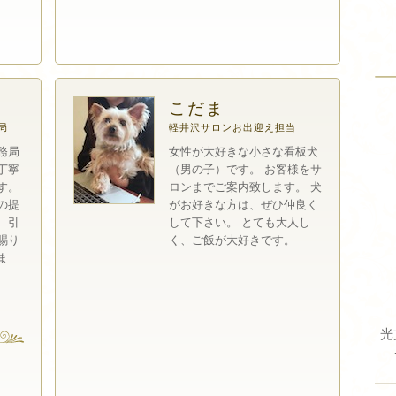
こだま
局
軽井沢サロンお出迎え担当
務局
女性が大好きな小さな看板犬
丁寧
（男の子）です。 お客様をサ
す。
ロンまでご案内致します。 犬
の提
がお好きな方は、ぜひ仲良く
、引
して下さい。 とても大人し
賜り
く、ご飯が大好きです。
ま
光