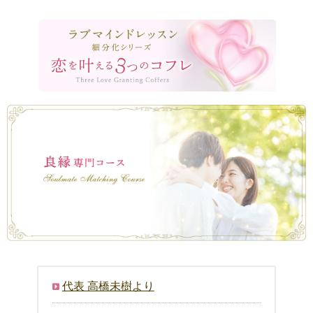
代表 高橋未樹より