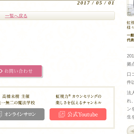
2017 / 05 / 01
一覧へ戻る
虹視
様
一般
代表
2
拠
お問い合わせ
口コ
件
法
れ
ン
生