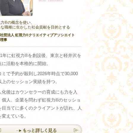
力®︎の概念を使い、
々な職種に生かした社会貢献を目的とする
社団法人 虹視力®︎クリエイティブアソシエイト
理事
011年に虹視力®︎を創設後、東京と軽井沢を
点に活動を本格的に開始。
ミで予約が殺到し2026年時点で30,000
以上のセッション実績を持つ。
人化後はカウンセラーの育成にも力を入
、個人、企業を問わず虹視力®のセッショ
を目当てに多くのクライアントが訪れ、人
を変えている。