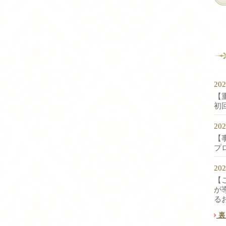
20
【
初
20
【
プ
20
【
が
る
裏