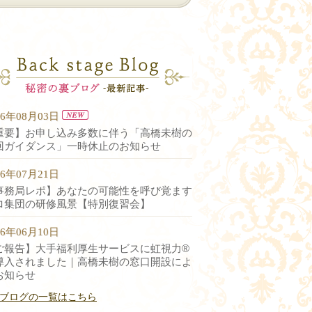
26年08月03日
重要】お申し込み多数に伴う「高橋未樹の
回ガイダンス」一時休止のお知らせ
26年07月21日
事務局レポ】あなたの可能性を呼び覚ます
ロ集団の研修風景【特別復習会】
26年06月10日
ご報告】大手福利厚生サービスに虹視力®︎
導入されました｜高橋未樹の窓口開設によ
お知らせ
ブログの一覧はこちら